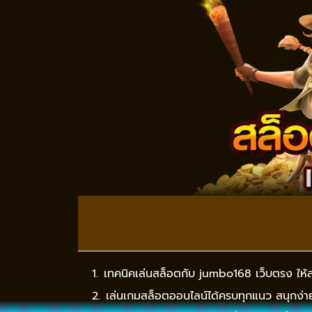
เทคนิคเล่นสล็อตกับ jumbo168 เว็บตรง ให้สน
เล่นเกมสล็อตออนไลน์ได้ครบทุกแนว สนุกง่