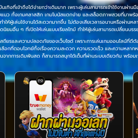
งที่เข้าถึงได้ง่ายกว่าเดิมมาก เพราะผู้เล่นสามารถเข้าใช้งานผ่านมือถื
แนว ทั้งเกมคลาสสิก เกมโบนัสแตกง่าย และสล็อตภาพสวยที่มาพร้อมฟีเ
ิ่งทำให้ผู้เล่นใช้งานได้สะดวกมากขึ้น ไม่ต้องเสียเวลารอนานหรือผ่าน
นิยมอื่น ๆ ที่เปิดให้เล่นแบบเรียลไทม์ ทำให้ผู้เล่นสามารถเปลี่ยนบร
เสถียรและความปลอดภัยของเว็บไซต์ เพราะการเล่นเกมออนไลน์ที่ดีต้อ
เลือกที่ตอบโจทย์ทั้งเรื่องความสะดวก ความรวดเร็ว และความหลากห
เต้นจากการเดิมพันสด ก็สามารถสนุกได้เต็มที่ผ่านระบบเดียวกัน พร้อม