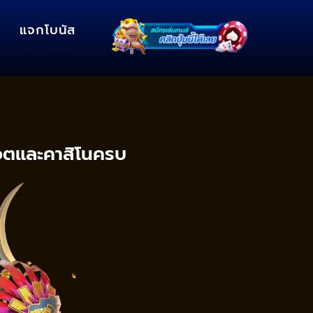
แจกโบนัส
็อตและคาสิโนครบ