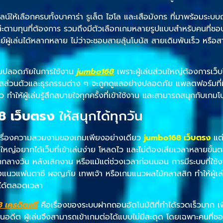
น์ให้เลือกครบทั้งบาคาร่า รูเล็ต ไฮโล และเสือมังกร ที่มาพร้อมระ
อกโต๊ะตามทุนที่ต้องการ รวมถึงมีตัวเลือกเกมหลายรูปแบบสำหรับคนที่
ู้เล่นได้หลากหลาย ไม่ว่าจะชอบสายลุ้นโบนัส สายเดิมพันเร็ว หรือสา
ามปลอดภัยในการใช้งาน
jumbo168
เพราะผู้เล่นส่วนใหญ่ต้องการเว็บ
อมูลส่วนตัวและธุรกรรมต่าง ๆ จะถูกดูแลอย่างปลอดภัย แพลตฟอร์มที่ม
ำให้ผู้เล่นรู้สึกสบายใจทุกครั้งที่เข้าใช้งาน และสามารถสนุกกับเกมโ
8 เว็บตรง
ให้สนุกได้ทุกวัน
ค่เรื่องความสวยงามของเกมเพียงอย่างเดียว
jumbo168 เว็บตรง
แต่
หญ่อยากได้เว็บที่เข้าเล่นง่าย โหลดไว และไม่ต้องเสียเวลาหลายขั้นตอ
ักกลางวัน หลังเลิกงาน หรือแม้แต่ช่วงเวลาก่อนนอน การมีระบบที่ใช้
้งแนวแฟนตาซี ผจญภัย เทพเจ้า หรือเกมแนวผลไม้คลาสสิก ทำให้ผู้เล่
ัลได้ตลอดเวลา
 เครดิตฟรี
คือเรื่องของระบบฝากถอนอัตโนมัติที่ทำได้รวดเร็วมาก เพีย
ีต ผู้เล่นจึงสามารถเข้าเกมต่อได้แบบไม่มีสะดุด โดยเฉพาะคนที่ชอ