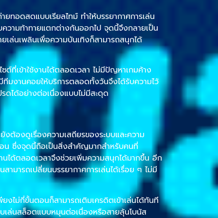
บบถ่ายทอดสดแบบเรียลไทม์ ทำให้บรรยากาศการเล่น
ชอบความท้าทายแตกต่างกันออกไป จุดนี้จึงกลายเป็น
ยเล่นเพลินเพื่อความบันเทิงก็สามารถสนุกได้
ไซต์ที่เข้าใช้งานได้ตลอดเวลา ไม่มีปัญหาเกมค้าง
ีทีมงานคอยให้บริการตลอดทั้งวันจึงได้รับความไว้
ปรดได้อย่างต่อเนื่องแบบไม่มีสะดุด
ยังต้องดูเรื่องความเสถียรของระบบและความ
น ซึ่งจุดนี้ถือเป็นสิ่งสำคัญมากสำหรับคนที่
งานได้ตลอดเวลาจึงช่วยเพิ่มความสนุกได้มากขึ้น อีก
นสามารถเปลี่ยนบรรยากาศการเล่นได้เรื่อย ๆ ไม่มี
งไม่กี่ขั้นตอนก็สามารถเติมเครดิตเข้าเล่นได้ทันที
บเล่นสล็อตแบบหมุนต่อเนื่องหรือสายลุ้นโบนัส