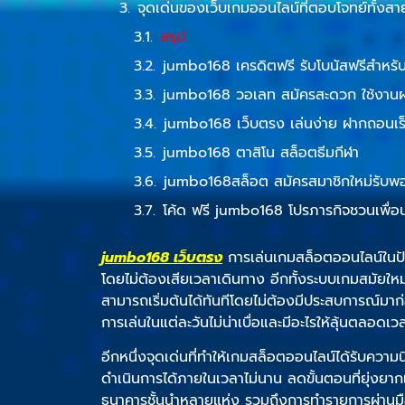
จุดเด่นของเว็บเกมออนไลน์ที่ตอบโจทย์ทั้งส
สรุป
jumbo168 เครดิตฟรี รับโบนัสฟรีสำหรับส
jumbo168 วอเลท สมัครสะดวก ใช้งานผ่
jumbo168 เว็บตรง เล่นง่าย ฝากถอนเร
jumbo168 ตาสิโน สล็อตธีมกีฬา
jumbo168สล็อต สมัครสมาชิกใหม่รับพ
โค้ด ฟรี jumbo168 โปรภารกิจชวนเพื่อ
jumbo168 เว็บตรง
การเล่นเกมสล็อตออนไลน์ในปัจจุ
โดยไม่ต้องเสียเวลาเดินทาง อีกทั้งระบบเกมสมัยใหม
สามารถเริ่มต้นได้ทันทีโดยไม่ต้องมีประสบการณ์มาก
การเล่นในแต่ละวันไม่น่าเบื่อและมีอะไรให้ลุ้นตลอดเว
อีกหนึ่งจุดเด่นที่ทำให้เกมสล็อตออนไลน์ได้รับความ
ดำเนินการได้ภายในเวลาไม่นาน ลดขั้นตอนที่ยุ่งย
ธนาคารชั้นนำหลายแห่ง รวมถึงการทำรายการผ่านมือถื