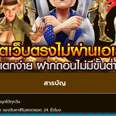
สารบัญ
ุกได้ทุกวัน
าย รองรับคาสิโนสดตลอด 24 ชั่วโมง