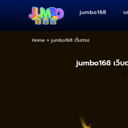
jumbo168
บ
Home
»
jumbo168 เว็บตรง
jumbo168 เว็บต