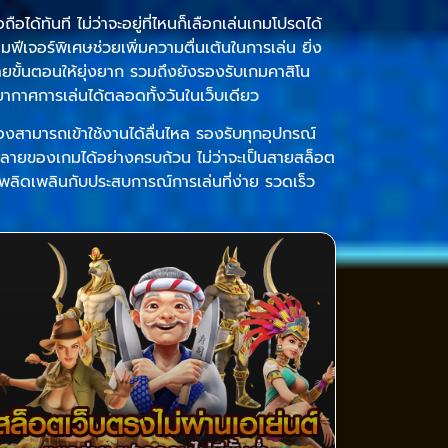
อได้ทันที ไม่ว่าจะอยู่ที่ไหนก็เลือกเล่นเกมโปรดได้
จอร์พิเศษช่วยเพิ่มความตื่นเต้นในการเล่น ยิ่ง
หลายขั้นตอนให้ยุ่งยาก รวมถึงยังรองรับเกมคาสิโน
รยากาศการเล่นได้ตลอดทั้งวันในเว็บเดียว
งสามารถเข้าใช้งานได้ลื่นไหล รองรับทุกอุปกรณ์
ลายของเกมได้อย่างครบถ้วน ไม่ว่าจะเป็นสายสล็อต
เพลิดเพลินกับประสบการณ์การเล่นที่ง่าย รวดเร็ว