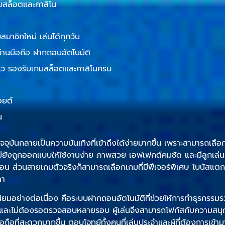
ายสล็อตและคาสิโน
มาชิกใหม่ เล่นได้ทุกวัน
านมือถือ ฝากถอนอัตโนมัติ
็ว รองรับเกมสล็อตและคาสิโนครบ
อยต์
น
บันกลายเป็นความบันเทิงที่เข้าถึงได้ง่ายมากขึ้น เพราะสามารถเลือกเ
่ยังถูกออกแบบให้ใช้งานง่าย ภาพสวย เอฟเฟกต์คมชัด และมีลูกเล่นที่
่อน ส่วนสายเกมตัวจริงก็สามารถเลือกเกมที่มีฟีเจอร์พิเศษ โบนัสแตก
ลา
นิยมอย่างต่อเนื่อง คือระบบฝากถอนอัตโนมัติที่ช่วยให้การทำธุรกรรมร
ากและไม่ต้องรอตรวจสอบหลายรอบ ผู้เล่นจึงสามารถโฟกัสกับความสนุก
อที่สะดวกมากขึ้น ตอบโจทย์ทั้งคนที่เล่นประจำและผู้ที่ต้องการเข้