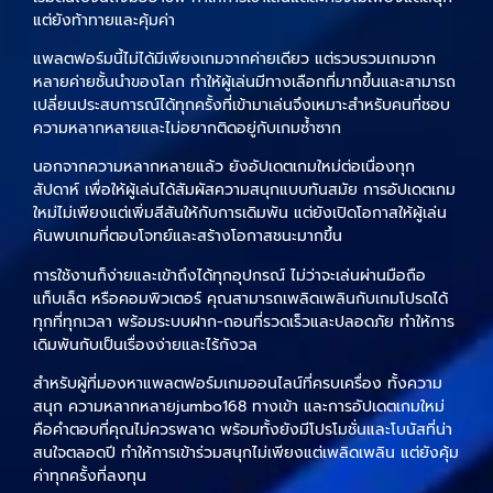
แต่ยังท้าทายและคุ้มค่า
แพลตฟอร์มนี้ไม่ได้มีเพียงเกมจากค่ายเดียว แต่รวบรวมเกมจาก
หลายค่ายชั้นนำของโลก ทำให้ผู้เล่นมีทางเลือกที่มากขึ้นและสามารถ
เปลี่ยนประสบการณ์ได้ทุกครั้งที่เข้ามาเล่น
จึงเหมาะสำหรับคนที่ชอบ
ความหลากหลายและไม่อยากติดอยู่กับเกมซ้ำซาก
นอกจากความหลากหลายแล้ว
ยังอัปเดตเกมใหม่ต่อเนื่องทุก
สัปดาห์ เพื่อให้ผู้เล่นได้สัมผัสความสนุกแบบทันสมัย การอัปเดตเกม
ใหม่ไม่เพียงแต่เพิ่มสีสันให้กับการเดิมพัน แต่ยังเปิดโอกาสให้ผู้เล่น
ค้นพบเกมที่ตอบโจทย์และสร้างโอกาสชนะมากขึ้น
การใช้งานก็ง่ายและเข้าถึงได้ทุกอุปกรณ์ ไม่ว่าจะเล่นผ่านมือถือ
แท็บเล็ต หรือคอมพิวเตอร์ คุณสามารถเพลิดเพลินกับเกมโปรดได้
ทุกที่ทุกเวลา พร้อมระบบฝาก-ถอนที่รวดเร็วและปลอดภัย ทำให้การ
เดิมพันกับ
เป็นเรื่องง่ายและไร้กังวล
สำหรับผู้ที่มองหาแพลตฟอร์มเกมออนไลน์ที่ครบเครื่อง ทั้งความ
สนุก ความหลากหลายjumbo168 ทางเข้า และการอัปเดตเกมใหม่
คือคำตอบที่คุณไม่ควรพลาด พร้อมทั้งยังมีโปรโมชั่นและโบนัสที่น่า
สนใจตลอดปี ทำให้การเข้าร่วมสนุกไม่เพียงแต่เพลิดเพลิน แต่ยังคุ้ม
ค่าทุกครั้งที่ลงทุน