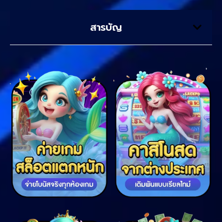
สารบัญ