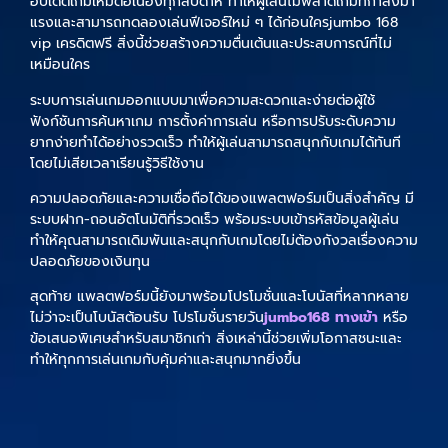
อัปเดตเกมใหม่ต่อเนื่องทุกสัปดาห์ ทำให้ผู้เล่นไม่พลาดเกมที่กำลังมา
แรงและสามารถทดลองเล่นฟีเจอร์ใหม่ ๆ ได้ก่อนใครjumbo 168
vip เครดิตฟรี สิ่งนี้ช่วยสร้างความตื่นเต้นและประสบการณ์ที่ไม่
เหมือนใคร
ระบบการเล่นเกมออกแบบมาเพื่อความสะดวกและง่ายต่อผู้ใช้
ฟังก์ชันการค้นหาเกม การตั้งค่าการเล่น หรือการปรับระดับความ
ยากง่ายทำได้อย่างรวดเร็ว ทำให้ผู้เล่นสามารถสนุกกับเกมได้ทันที
โดยไม่เสียเวลาเรียนรู้วิธีใช้งาน
ความปลอดภัยและความเชื่อถือได้ของแพลตฟอร์มเป็นสิ่งสำคัญ
มี
ระบบฝาก-ถอนอัตโนมัติที่รวดเร็ว พร้อมระบบเข้ารหัสข้อมูลผู้เล่น
ทำให้คุณสามารถเดิมพันและสนุกกับเกมโดยไม่ต้องกังวลเรื่องความ
ปลอดภัยของเงินทุน
สุดท้าย แพลตฟอร์มนี้ยังมาพร้อมโปรโมชั่นและโบนัสที่หลากหลาย
ไม่ว่าจะเป็นโบนัสต้อนรับ โปรโมชั่นรายวัน
jumbo168 ทางเข้า
หรือ
ข้อเสนอพิเศษสำหรับสมาชิกเก่า สิ่งเหล่านี้ช่วยเพิ่มโอกาสชนะและ
ทำให้ทุกการเล่นเกมกับ
คุ้มค่าและสนุกมากยิ่งขึ้น