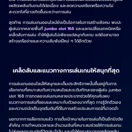
เพลิดเพลินกับเกมได้ต่อเนื่อง และลดความเครียดหรือความไม่
สะดวกใจที่อาจเกิดขึ้นระหว่างการเล่น
สุดท้าย การเล่นเกมออนไลน์ยังเป็นโอกาสในการสร้างสังคม พบปะ
ผู้เล่นจากหลายพื้นที่
jumbo slot 168
และแลกเปลี่ยนเทคนิคหรือ
เคล็ดลับการเล่น ทำให้ผู้เล่นไม่เพียงแต่สนุกกับเกม แต่ยังสามารถ
สร้างเครือข่ายและความสัมพันธ์ใหม่ ๆ ได้อีกด้วย
เคล็ดลับและแนวทางการเล่นเกมให้สนุกที่สุด
การเล่นเกมออนไลน์ให้สนุกและเต็มประสิทธิภาพนั้นขึ้นอยู่กับการ
เลือกเกมที่เหมาะสมกับความสนใจและระดับทักษะของผู้เล่น jumbo
slot 168 การทดลองเล่นเกมหลายประเภทช่วยให้คุณค้นพบ
แนวทางการเล่นที่ชอบและเหมาะกับตัวเองมากที่สุด การรู้จักตัวเอง
และความถนัดเป็นจุดเริ่มต้นที่ดีในการสร้างประสบการณ์ที่น่าจดจำ
นอกจากการเลือกเกมแล้ว การตั้งเป้าหมายในการเล่นก็เป็นอีกปัจจัย
สำคัญ การกำหนดเวลาและจำนวนเงินที่เหมาะสมช่วยให้การเล่นเกม
ไม่ส่งผลกระทบต่อชีวิตประจำวัน และทำให้คุณสามารถเพลิดเพลิน