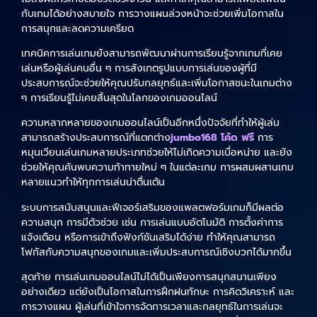
กับเกมได้อย่างสบายใจ การวางแผนล่วงหน้าจะช่วยเพิ่มโอกาสใน
การสนุกและลดความเครียด
เทคนิคการเล่นเกมยังสามารถพัฒนาผ่านการเรียนรู้จากเกมที่เคย
เล่นหรือผู้เล่นคนอื่น ๆ การสังเกตรูปแบบการเล่นของผู้ที่มี
ประสบการณ์จะช่วยให้คุณปรับกลยุทธ์และเพิ่มโอกาสชนะในเกมต่าง
ๆ การเรียนรู้ไม่เคยสิ้นสุดในโลกของเกมออนไลน์
ความหลากหลายของเกมออนไลน์เป็นอีกหนึ่งปัจจัยที่ทำให้ผู้เล่น
สามารถสร้างประสบการณ์ที่แตกต่าง
jumbo168
โค้ด ฟรี
การ
หมุนเวียนเล่นเกมหลายประเภทช่วยให้ไม่เกิดความเบื่อหน่าย และยัง
ช่วยให้คุณค้นพบความท้าทายใหม่ ๆ ในแต่ละเกม การผสมผสานเกม
หลายแนวทำให้ทุกการเล่นน่าตื่นเต้น
ระบบการสนับสนุนและฟีเจอร์เสริมของแพลตฟอร์มเกมก็มีผลต่อ
ความสนุก การมีตัวช่วย เช่น การเล่นแบบอัตโนมัติ การตั้งค่าการ
แจ้งเตือน หรือการเข้าถึงฟังก์ชันเสริมได้ง่าย ทำให้คุณสามารถ
โฟกัสกับความสนุกของเกมและเพิ่มประสบการณ์เชิงบวกได้มากขึ้น
สุดท้าย การเล่นเกมออนไลน์ไม่ได้เป็นเพียงการสนุกสนานเพียง
อย่างเดียว แต่ยังเป็นโอกาสในการฝึกฝนทักษะ การคิดวิเคราะห์ และ
การวางแผน ผู้เล่นที่เข้าใจการจัดการเวลาและกลยุทธ์ในการเล่นจะ