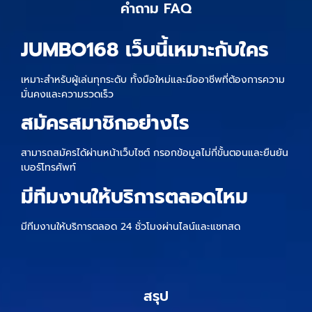
คำถาม FAQ
JUMBO168 เว็บนี้เหมาะกับใคร
เหมาะสำหรับผู้เล่นทุกระดับ ทั้งมือใหม่และมืออาชีพที่ต้องการความ
มั่นคงและความรวดเร็ว
สมัครสมาชิกอย่างไร
สามารถสมัครได้ผ่านหน้าเว็บไซต์ กรอกข้อมูลไม่กี่ขั้นตอนและยืนยัน
เบอร์โทรศัพท์
มีทีมงานให้บริการตลอดไหม
มีทีมงานให้บริการตลอด 24 ชั่วโมงผ่านไลน์และแชทสด
สรุป